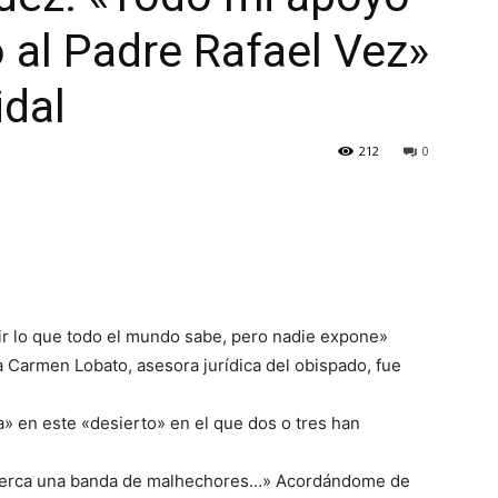
 al Padre Rafael Vez»
idal
212
0
cir lo que todo el mundo sabe, pero nadie expone»
a Carmen Lobato, asesora jurídica del obispado, fue
a» en este «desierto» en el que dos o tres han
 cerca una banda de malhechores…» Acordándome de