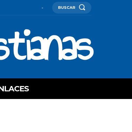
BUSCAR
-
stianas
NLACES