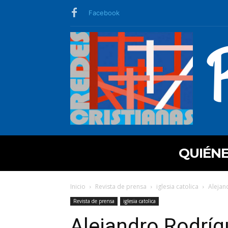
Facebook
QUIÉN
Inicio
Revista de prensa
iglesia catolica
Alejan
Revista de prensa
iglesia catolica
Alejandro Rodrí