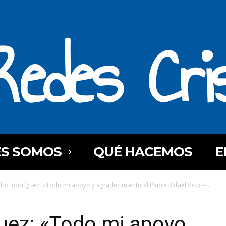
Redes Cri
ES SOMOS
QUÉ HACEMOS
E
dro Rodríguez: «Todo mi apoyo y agradecimiento al Padre Rafael Vez» --...
guez: «Todo mi apoyo