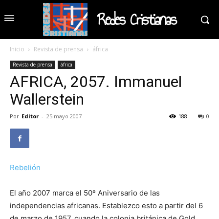
Redes Cristianas
Inicio
Revista de prensa
áfrica
Revista de prensa
áfrica
AFRICA, 2057. Immanuel
Wallerstein
Por
Editor
-
25 mayo 2007
188
0
Rebelión
El año 2007 marca el 50º Aniversario de las
independencias africanas. Establezco esto a partir del 6
de marzo de 1957, cuando la colonia británica de Gold