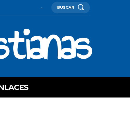
BUSCAR
-
stianas
NLACES