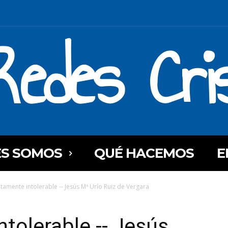
Redes Cri
ES SOMOS
QUÉ HACEMOS
E
tamente intolerable -- Jesús Mª Urío Ruiz de Vergara
tolerable -- Jesús