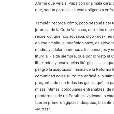
Afirmé que veía al Papa con una mala cara, 
que, según parecía, se veía obligado a enfre
También recordé cómo, poco después del tér
jerarcas de la Curia Vaticana, entre los qu
recuerdo, que nos acusaba, digo «nos», en 
en ese amplio. e indefinido saco, de «jóvene
medio, y adelantándonos a los consejos y 
liturgia, -la de siempre, que por lo visto e
libertades y ocurrencias litúrgicas, a las 
peligro la aceptación misma de la Reforma l
comunidad eclesial. Yo me enfadé a lo latin
preguntando con todas las ganas, qué se par
misas íntimas, coloquiales entrañables, de 
parafernalia de un Pontifical vaticano, o c
fueron primero egipcios, después, bizantin
«Mitras».