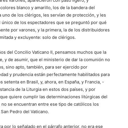
ares varones, aparecieron con paso ligero, y
olores blanco y amarillo, los de la bandera del
 uno de los clérigos, les servían de protección, y les
el único de los espectadores que se preguntó por qué
nte por varones, y la primera, la de los distribuidores
mitada y excluyente: solo de clérigos.
ños del Concilio Vaticano II, pensamos muchos que la
e, y de asumir, que el ministerio de dar la comunión no
s, sino apto, también, para ser ejercido por
edad y prudencia están perfectamente habilitados para
 setenta en Brasil, y, ahora, en España, y Francia, -
tancia de la Liturgia en estos dos países, y por
a que quiere cumplir las determinaciones litúrgicas del
, no se encuentran entre ese tipo de católicos los
e San Pedro del Vaticano.
a por lo señalado en el párrafo anterior, no era ese