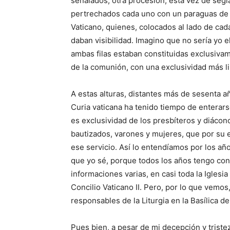
señalados, otra procesión, esta vez de segl
pertrechados cada uno con un paraguas de c
Vaticano, quienes, colocados al lado de cada
daban visibilidad. Imagino que no sería yo 
ambas filas estaban constituidas exclusivame
de la comunión, con una exclusividad más li
A estas alturas, distantes más de sesenta a
Curia vaticana ha tenido tiempo de enterars
es exclusividad de los presbíteros y diácono
bautizados, varones y mujeres, que por su 
ese servicio. Así lo entendíamos por los años
que yo sé, porque todos los años tengo cons
informaciones varias, en casi toda la Iglesi
Concilio Vaticano II. Pero, por lo que vemos
responsables de la Liturgia en la Basílica d
Pues bien, a pesar de mi decepción y tristez