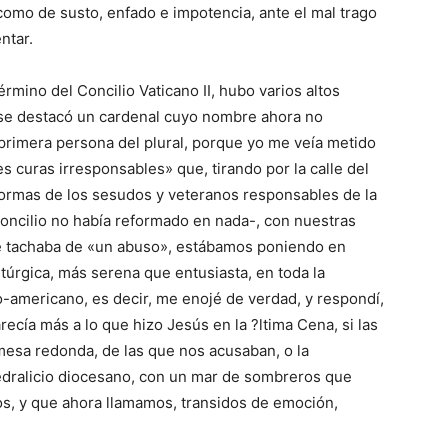
como de susto, enfado e impotencia, ante el mal trago
ntar.
mino del Concilio Vaticano II, hubo varios altos
e se destacó un cardenal cuyo nombre ahora no
primera persona del plural, porque yo me veía metido
s curas irresponsables» que, tirando por la calle del
normas de los sesudos y veteranos responsables de la
l Concilio no había reformado en nada-, con nuestras
que tachaba de «un abuso», estábamos poniendo en
itúrgica, más serena que entusiasta, en toda la
o-americano, es decir, me enojé de verdad, y respondí,
ecía más a lo que hizo Jesús en la ?ltima Cena, si las
mesa redonda, de las que nos acusaban, o la
atedralicio diocesano, con un mar de sombreros que
os, y que ahora llamamos, transidos de emoción,