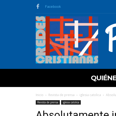
Facebook
QUIÉN
Inicio
Revista de prensa
iglesia catolica
Absolu
Revista de prensa
iglesia catolica
Absolutamente in