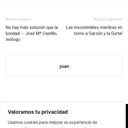
Artículo anterior
Artículo siguiente
No hay más solución que la
Las insostenibles mentiras en
bondad -- José Mª Castillo,
torno a Garzón y la Gürtel
teólogo
Juan
Valoramos tu privacidad
Redes Cristianas
Usamos cookies para mejorar su experiencia de
Una mirada alternativa sobre la Iglesia católica y la sociedad
- Colectivos de Redes Cristianas