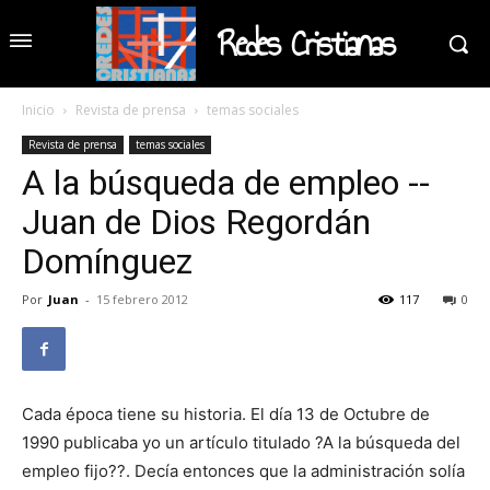
Redes Cristianas
Inicio
Revista de prensa
temas sociales
Revista de prensa
temas sociales
A la búsqueda de empleo --
Juan de Dios Regordán
Domínguez
Por
Juan
-
15 febrero 2012
117
0
Cada época tiene su historia. El día 13 de Octubre de
1990 publicaba yo un artículo titulado ?A la búsqueda del
empleo fijo??. Decía entonces que la administración solía