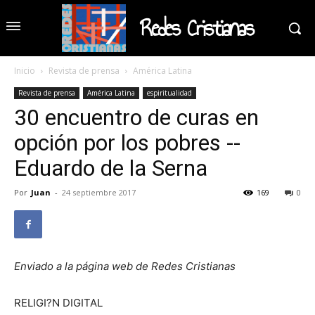
Redes Cristianas
Inicio
Revista de prensa
América Latina
Revista de prensa
América Latina
espiritualidad
30 encuentro de curas en
opción por los pobres --
Eduardo de la Serna
Por
Juan
-
24 septiembre 2017
169
0
Enviado a la página web de Redes Cristianas
RELIGI?N DIGITAL