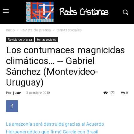
Redes Cristianas
Inicio
Revista de prensa
temas sociales
Revista de prensa
temas sociales
Los contumaces magnicidas
climáticos… -- Gabriel
Sánchez (Montevideo-
Uruguay)
Por
Juan
-
3 octubre 2010
172
0
La amazonía será destruida gracias al Acuerdo
hidroenergético que firmó García con Brasil