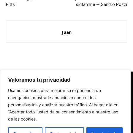
Pitts
dictamine -- Sandro Pozzi
Juan
Valoramos tu privacidad
Redes Cristianas
Usamos cookies para mejorar su experiencia de
Una mirada alternativa sobre la Iglesia católica y la sociedad
- Colectivos de Redes Cristianas
navegación, mostrarle anuncios o contenidos
personalizados y analizar nuestro tráfico. Al hacer clic en
“Aceptar todo” usted da su consentimiento a nuestro uso
de las cookies.