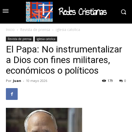
Redes Cristianas
Inicio
Revista de prensa
iglesia catolica
Revista de prensa
iglesia catolica
El Papa: No instrumentalizar
a Dios con fines militares,
económicos o políticos
Por
Juan
-
10 mayo 2026
179
0