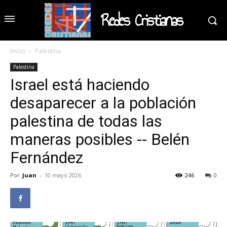
Redes Cristianas
Inicio
Palestina
Palestina
Israel está haciendo
desaparecer a la población
palestina de todas las
maneras posibles -- Belén
Fernández
Por
Juan
-
10 mayo 2026
246
0