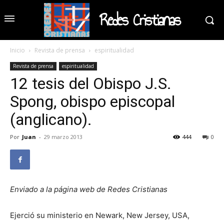
Redes Cristianas
Inicio
Revista de prensa
espiritualidad
Revista de prensa
espiritualidad
12 tesis del Obispo J.S.
Spong, obispo episcopal
(anglicano).
Por
Juan
-
29 marzo 2013
444
0
Enviado a la página web de Redes Cristianas
Ejerció su ministerio en Newark, New Jersey, USA,