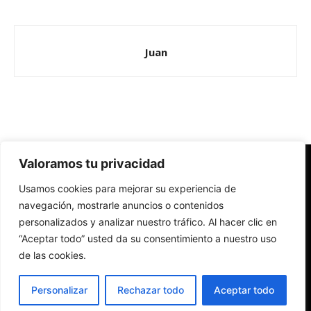
Juan
Valoramos tu privacidad
Redes Cristianas
Usamos cookies para mejorar su experiencia de
Una mirada alternativa sobre la Iglesia católica y la sociedad
- Colectivos de Redes Cristianas
navegación, mostrarle anuncios o contenidos
personalizados y analizar nuestro tráfico. Al hacer clic en
“Aceptar todo” usted da su consentimiento a nuestro uso
de las cookies.
Personalizar
Rechazar todo
Aceptar todo