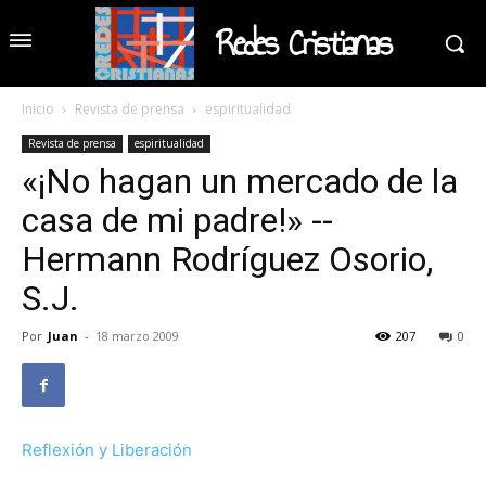
Redes Cristianas
Inicio
Revista de prensa
espiritualidad
Revista de prensa
espiritualidad
«¡No hagan un mercado de la
casa de mi padre!» --
Hermann Rodríguez Osorio,
S.J.
Por
Juan
-
18 marzo 2009
207
0
Reflexión y Liberación