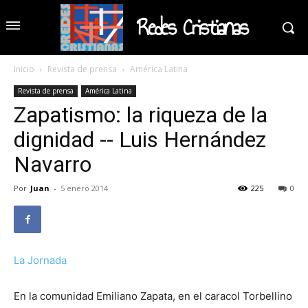
Redes Cristianas
Inicio
Revista de prensa
América Latina
Revista de prensa
América Latina
Zapatismo: la riqueza de la
dignidad -- Luis Hernández
Navarro
Por
Juan
-
5 enero 2014
225
0
La Jornada
En la comunidad Emiliano Za­pata, en el caracol Torbellino