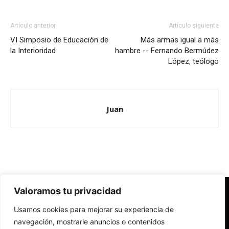
Artículo anterior
Artículo siguiente
VI Simposio de Educación de
Más armas igual a más
la Interioridad
hambre -- Fernando Bermúdez
López, teólogo
Juan
Valoramos tu privacidad
Redes Cristianas
Usamos cookies para mejorar su experiencia de
Una mirada alternativa sobre la Iglesia católica y la sociedad
- Colectivos de Redes Cristianas
navegación, mostrarle anuncios o contenidos