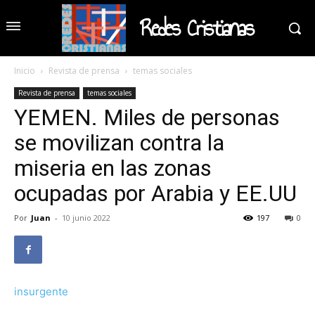
Redes Cristianas
Inicio
Revista de prensa
temas sociales
Revista de prensa
temas sociales
YEMEN. Miles de personas
se movilizan contra la
miseria en las zonas
ocupadas por Arabia y EE.UU
Por
Juan
-
10 junio 2022
197
0
insurgente