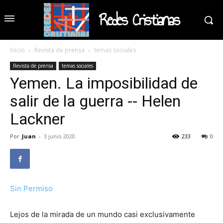
Redes Cristianas
Inicio
Revista de prensa
temas sociales
Revista de prensa
temas sociales
Yemen. La imposibilidad de
salir de la guerra -- Helen
Lackner
Por
Juan
-
3 junio 2020
233
0
Sin Permiso
Lejos de la mirada de un mundo casi exclusivamente