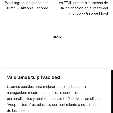
Washington indignada con
en EEUU prenden la mecha de
Trump -- Antonia Laborde
la indignación en el resto del
mundo -- George Floyd
Juan
Valoramos tu privacidad
Redes Cristianas
Usamos cookies para mejorar su experiencia de
Una mirada alternativa sobre la Iglesia católica y la sociedad
- Colectivos de Redes Cristianas
navegación, mostrarle anuncios o contenidos
personalizados y analizar nuestro tráfico. Al hacer clic en
“Aceptar todo” usted da su consentimiento a nuestro uso
de las cookies.