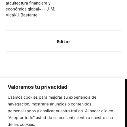
arquitectura financiera y
económica global» -- J. M.
Vidal/J. Bastante
Editor
Valoramos tu privacidad
Redes Cristianas
Usamos cookies para mejorar su experiencia de
Una mirada alternativa sobre la Iglesia católica y la sociedad
- Colectivos de Redes Cristianas
navegación, mostrarle anuncios o contenidos
personalizados y analizar nuestro tráfico. Al hacer clic en
“Aceptar todo” usted da su consentimiento a nuestro uso
de las cookies.