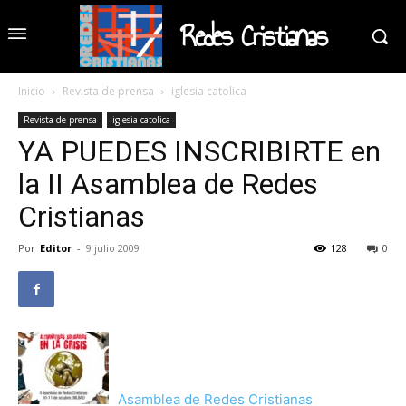
Redes Cristianas
Inicio
Revista de prensa
iglesia catolica
Revista de prensa
iglesia catolica
YA PUEDES INSCRIBIRTE en
la II Asamblea de Redes
Cristianas
Por
Editor
-
9 julio 2009
128
0
Asamblea de Redes Cristianas