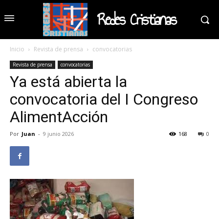
Redes Cristianas
Inicio
Revista de prensa
convocatorias
Revista de prensa
convocatorias
Ya está abierta la
convocatoria del I Congreso
AlimentAcción
Por
Juan
-
9 junio 2026
168
0