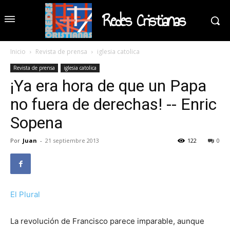
Redes Cristianas
Inicio
Revista de prensa
iglesia catolica
Revista de prensa
iglesia catolica
¡Ya era hora de que un Papa
no fuera de derechas! -- Enric
Sopena
Por
Juan
-
21 septiembre 2013
122
0
El Plural
La revolución de Francisco parece imparable, aunque