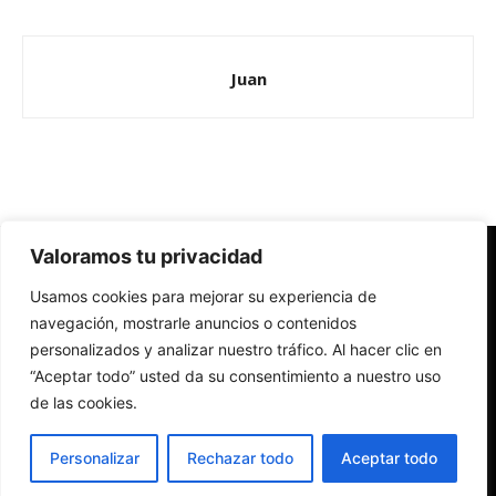
Juan
Valoramos tu privacidad
Redes Cristianas
Usamos cookies para mejorar su experiencia de
Una mirada alternativa sobre la Iglesia católica y la sociedad
- Colectivos de Redes Cristianas
navegación, mostrarle anuncios o contenidos
personalizados y analizar nuestro tráfico. Al hacer clic en
“Aceptar todo” usted da su consentimiento a nuestro uso
de las cookies.
Personalizar
Rechazar todo
Aceptar todo