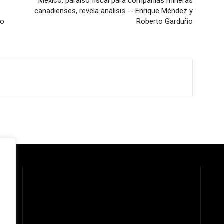
México, paraíso fiscal para compañías mineras
canadienses, revela análisis -- Enrique Méndez y
ho
Roberto Garduño
 la