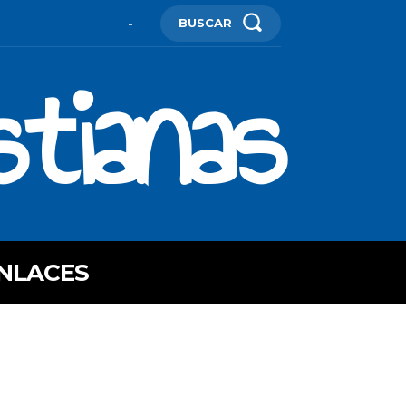
BUSCAR
-
stianas
NLACES