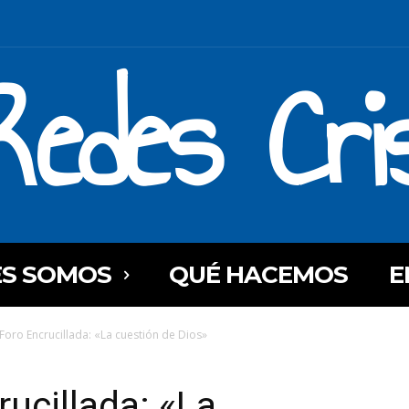
Redes Cri
ES SOMOS
QUÉ HACEMOS
E
 Foro Encrucillada: «La cuestión de Dios»
ucillada: «La