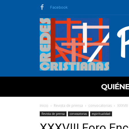
Facebook
QUIÉN
Inicio
Revista de prensa
convocatorias
XXXVIII
Revista de prensa
convocatorias
espiritualidad
XXXVIII Foro Encr