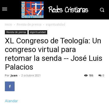
Redes Cristianas
Inicio
Revista de prensa
espiritualidad
Revista de prensa
espiritualidad
XL Congreso de Teología: Un
congreso virtual para
retomar la senda -- José Luis
Palacios
Por
Juan
-
2 octubre 2021
186
0
Alandar