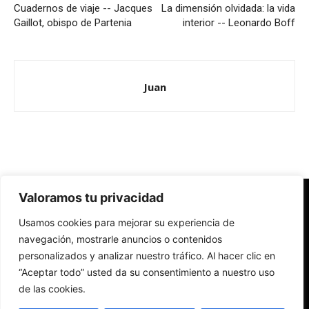
Cuadernos de viaje -- Jacques
La dimensión olvidada: la vida
Gaillot, obispo de Partenia
interior -- Leonardo Boff
Juan
Valoramos tu privacidad
Redes Cristianas
Usamos cookies para mejorar su experiencia de
Una mirada alternativa sobre la Iglesia católica y la sociedad
- Colectivos de Redes Cristianas
navegación, mostrarle anuncios o contenidos
personalizados y analizar nuestro tráfico. Al hacer clic en
“Aceptar todo” usted da su consentimiento a nuestro uso
de las cookies.