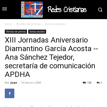
Redes Cristianas
Inicio
Revista de prensa
temas sociales
Revista de prensa
temas sociales
XIII Jornadas Aniversario
Diamantino García Acosta --
Ana Sánchez Tejedor,
secretaría de comunicación
APDHA
Por
Juan
-
16 febrero 2008
153
0