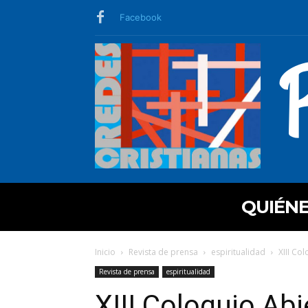
Facebook
QUIÉN
Inicio
Revista de prensa
espiritualidad
XIII Co
Revista de prensa
espiritualidad
XIII Coloquio Abi