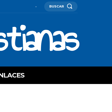
BUSCAR
-
stianas
NLACES