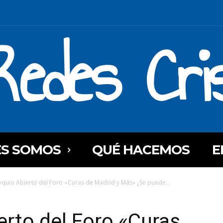
Redes Cri
ES SOMOS
QUÉ HACEMOS
E
loquio Abierto del Foro «Curas de Madrid y Más» ¿Se puede...
erto del Foro «Curas