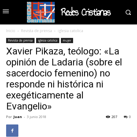
Redes Cristianas
Inicio
Revista de prensa
iglesia catolica
Revista de prensa
iglesia catolica
mujer
Xavier Pikaza, teólogo: «La
opinión de Ladaria (sobre el
sacerdocio femenino) no
responde ni histórica ni
exegéticamente al
Evangelio»
Por
Juan
-
3 junio 2018
207
0