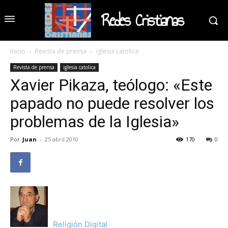
Redes Cristianas
Inicio
Revista de prensa
iglesia catolica
Revista de prensa
iglesia catolica
Xavier Pikaza, teólogo: «Este
papado no puede resolver los
problemas de la Iglesia»
Por
Juan
-
25 abril 2010
170
0
Religión Digital