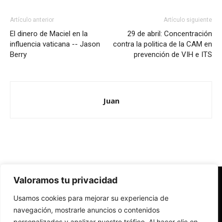
Artículo anterior
Artículo siguiente
El dinero de Maciel en la
29 de abril: Concentración
influencia vaticana -- Jason
contra la politica de la CAM en
Berry
prevención de VIH e ITS
Juan
Valoramos tu privacidad
Redes Cristianas
Usamos cookies para mejorar su experiencia de
Una mirada alternativa sobre la Iglesia católica y la sociedad
- Colectivos de Redes Cristianas
navegación, mostrarle anuncios o contenidos
personalizados y analizar nuestro tráfico. Al hacer clic en