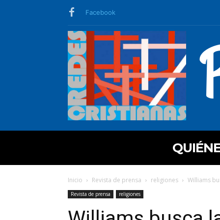
Facebook
QUIÉN
Inicio
Revista de prensa
religiones
Williams bu
Revista de prensa
religiones
Williams busca l