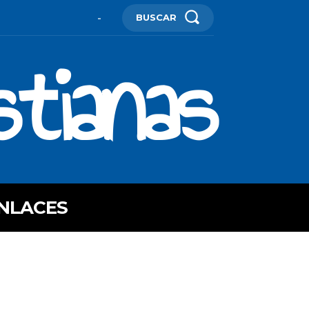
BUSCAR
-
stianas
NLACES