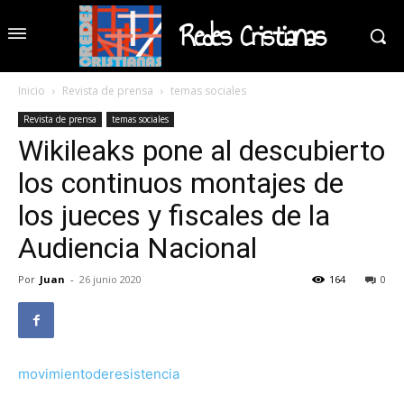
Redes Cristianas
Inicio
Revista de prensa
temas sociales
Revista de prensa
temas sociales
Wikileaks pone al descubierto
los continuos montajes de
los jueces y fiscales de la
Audiencia Nacional
Por
Juan
-
26 junio 2020
164
0
movimientoderesistencia