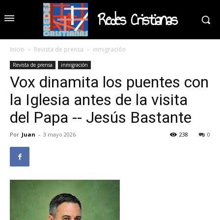
Redes Cristianas
Inicio
Revista de prensa
inmigración
Revista de prensa
inmigración
Vox dinamita los puentes con
la Iglesia antes de la visita
del Papa -- Jesús Bastante
Por
Juan
-
3 mayo 2026
238
0