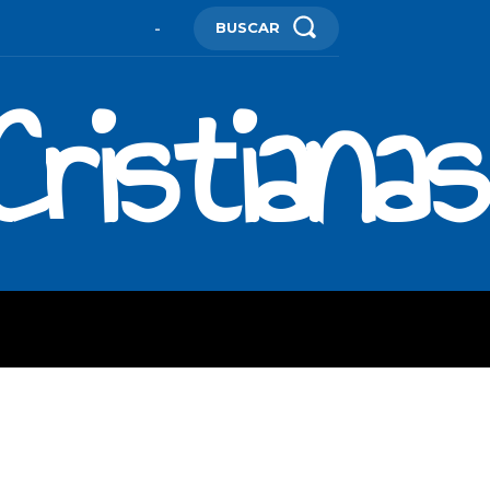
BUSCAR
-
ristianas
ES
MORE