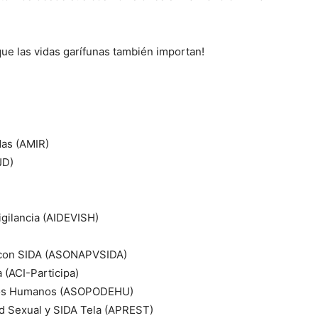
ue las vidas garífunas también importan!
das (AMIR)
JD)
igilancia (AIDEVISH)
o con SIDA (ASONAPVSIDA)
 (ACI-Participa)
chos Humanos (ASOPODEHU)
d Sexual y SIDA Tela (APREST)