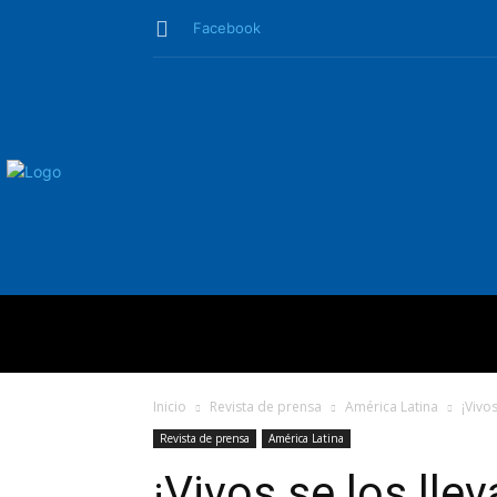
Facebook
QUIÉNES SO
Inicio
Revista de prensa
América Latina
¡Vivo
Revista de prensa
América Latina
¡Vivos se los llev