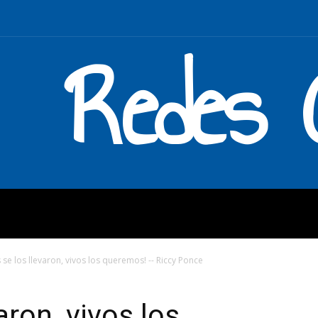
Redes C
MOS
QUÉ HACEMOS
ENLAC
s se los llevaron, vivos los queremos! -- Riccy Ponce
aron, vivos los