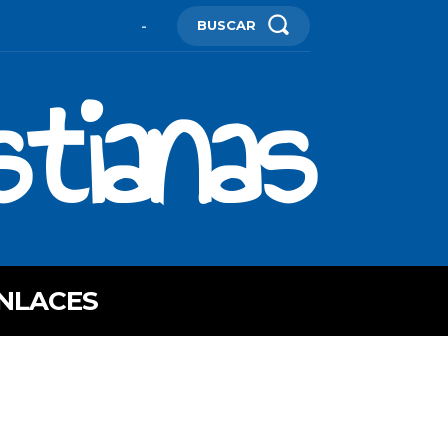
BUSCAR
-
stianas
NLACES