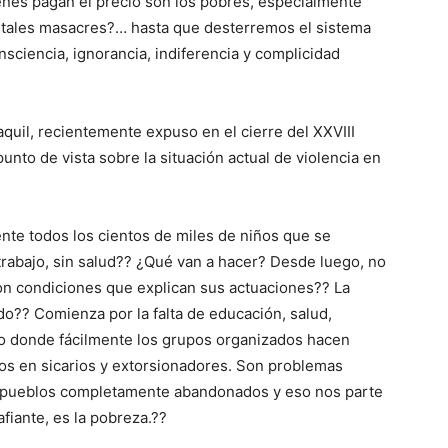
enes pagan el precio son los pobres, especialmente
 tales masacres?… hasta que desterremos el sistema
nsciencia, ignorancia, indiferencia y complicidad
uil, recientemente expuso en el cierre del XXVIII
to de vista sobre la situación actual de violencia en
te todos los cientos de miles de niños que se
trabajo, sin salud?? ¿Qué van a hacer? Desde luego, no
son condiciones que explican sus actuaciones?? La
do?? Comienza por la falta de educación, salud,
tivo donde fácilmente los grupos organizados hacen
rlos en sicarios y extorsionadores. Son problemas
, pueblos completamente abandonados y eso nos parte
afiante, es la pobreza.??