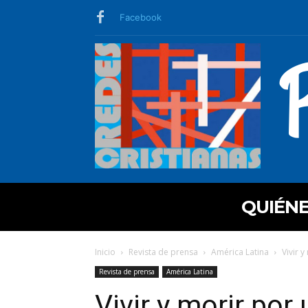
Facebook
QUIÉN
Inicio
Revista de prensa
América Latina
Vivir 
Revista de prensa
América Latina
Vivir y morir por