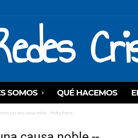
Redes Cri
ES SOMOS
QUÉ HACEMOS
E
y morir por una causa noble -- Pedro Pierre
 una causa noble --