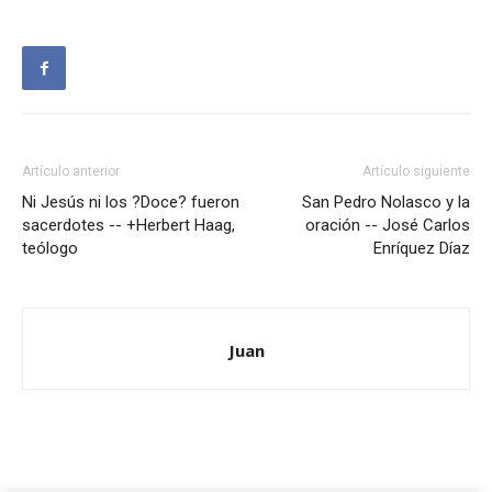
Artículo anterior
Artículo siguiente
Ni Jesús ni los ?Doce? fueron
San Pedro Nolasco y la
sacerdotes -- +Herbert Haag,
oración -- José Carlos
teólogo
Enríquez Díaz
Juan