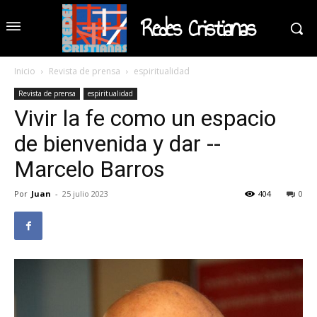
Redes Cristianas
Inicio
Revista de prensa
espiritualidad
Revista de prensa
espiritualidad
Vivir la fe como un espacio
de bienvenida y dar --
Marcelo Barros
Por
Juan
-
25 julio 2023
404
0