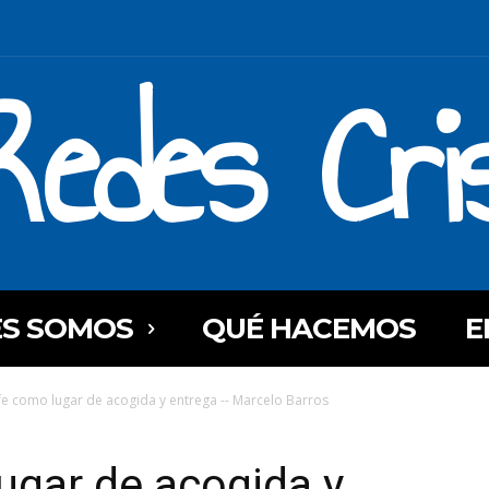
Redes Cri
ES SOMOS
QUÉ HACEMOS
E
a fe como lugar de acogida y entrega -- Marcelo Barros
lugar de acogida y