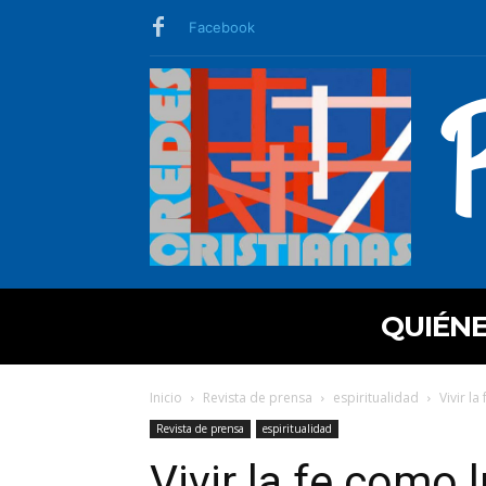
Facebook
QUIÉN
Inicio
Revista de prensa
espiritualidad
Vivir l
Revista de prensa
espiritualidad
Vivir la fe como 