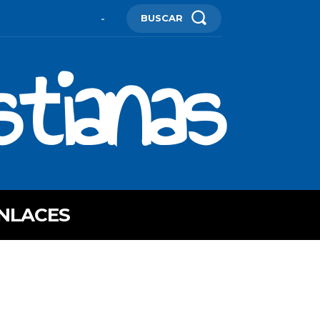
BUSCAR
-
stianas
NLACES