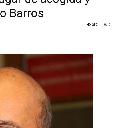
lo Barros
280
0