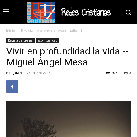
Redes Cristianas
Inicio
Revista de prensa
espiritualidad
Revista de prensa
espiritualidad
Vivir en profundidad la vida --
Miguel Ángel Mesa
Por
Juan
-
28 marzo 2025
405
0