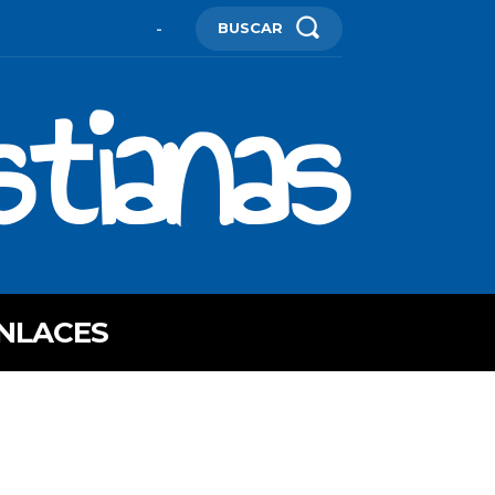
BUSCAR
-
stianas
NLACES