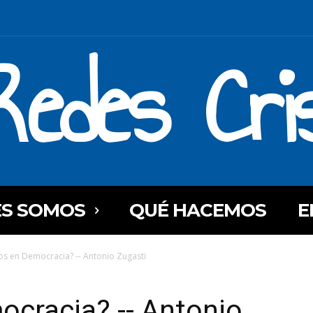
Redes Cri
ES SOMOS
QUÉ HACEMOS
E
os en Democracia? -- Antonio Zugasti
cracia? -- Antonio