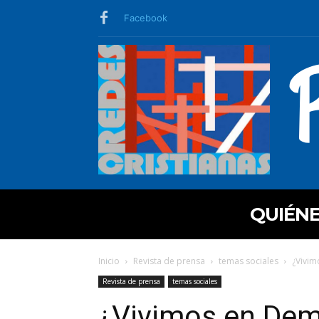
Facebook
QUIÉN
Inicio
Revista de prensa
temas sociales
¿Vivim
Revista de prensa
temas sociales
¿Vivimos en Demo