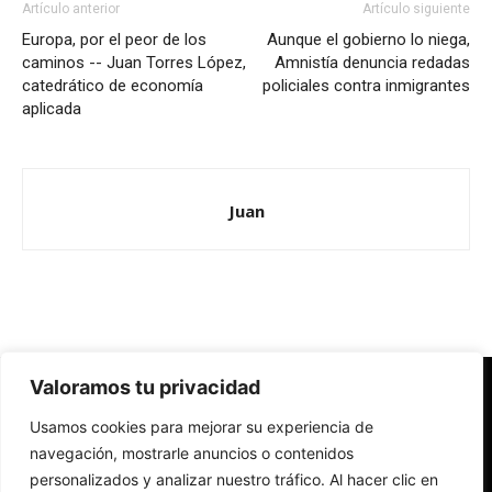
Artículo anterior
Artículo siguiente
Europa, por el peor de los
Aunque el gobierno lo niega,
caminos -- Juan Torres López,
Amnistía denuncia redadas
catedrático de economía
policiales contra inmigrantes
aplicada
Juan
Valoramos tu privacidad
Redes Cristianas
Usamos cookies para mejorar su experiencia de
Una mirada alternativa sobre la Iglesia católica y la sociedad
- Colectivos de Redes Cristianas
navegación, mostrarle anuncios o contenidos
personalizados y analizar nuestro tráfico. Al hacer clic en