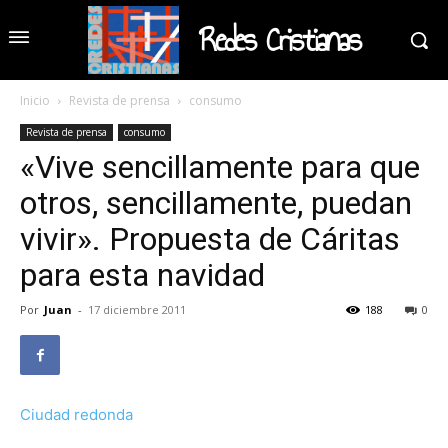
Redes Cristianas
Inicio
Revista de prensa
consumo
Revista de prensa
consumo
«Vive sencillamente para que
otros, sencillamente, puedan
vivir». Propuesta de Cáritas
para esta navidad
Por
Juan
-
17 diciembre 2011
188
0
Ciudad redonda