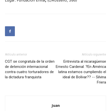
Lugar: Fundación Enllaç (c/Rosselló, 386)
Artículo anterior
Artículo siguiente
CGT se congratula de la orden
Entrevista al nicaragüense
de detención internacional
Ernesto Cardenal: ?En América
contra cuatro torturadores de
latina estamos cumpliendo el
la dictadura franquista
ideal de Bolívar?? -- Silvina
Friera
Juan