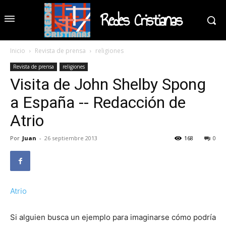
Redes Cristianas
Inicio
Revista de prensa
religiones
Revista de prensa
religiones
Visita de John Shelby Spong
a España -- Redacción de
Atrio
Por
Juan
-
26 septiembre 2013
168
0
Atrio
Si alguien busca un ejemplo para imaginarse cómo podría