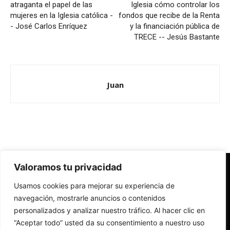
atraganta el papel de las
Iglesia cómo controlar los
mujeres en la Iglesia católica -
fondos que recibe de la Renta
- José Carlos Enríquez
y la financiación pública de
TRECE -- Jesús Bastante
Juan
Valoramos tu privacidad
Redes Cristianas
Usamos cookies para mejorar su experiencia de
Una mirada alternativa sobre la Iglesia católica y la sociedad
- Colectivos de Redes Cristianas
navegación, mostrarle anuncios o contenidos
personalizados y analizar nuestro tráfico. Al hacer clic en
“Aceptar todo” usted da su consentimiento a nuestro uso