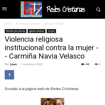
Redes Cristianas
Inicio
Revista de prensa
iglesia catolica
Revista de prensa
iglesia catolica
mujer
Violencia religiosa
institucional contra la mujer -
- Carmiña Navia Velasco
Por
Juan
-
1 diciembre 2020
442
0
Enviado a la página web de Redes Cristianas