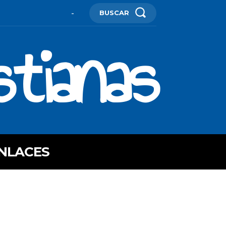
BUSCAR
-
stianas
NLACES