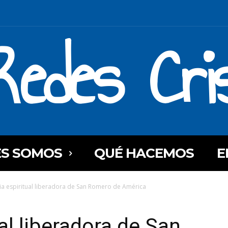
Redes Cri
ES SOMOS
QUÉ HACEMOS
E
ia espiritual liberadora de San Romero de América
al liberadora de San