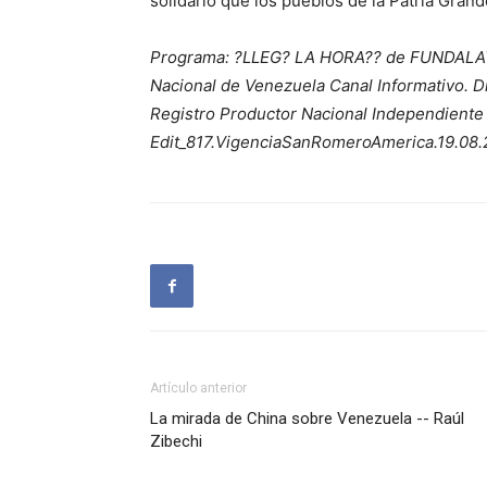
solidario que los pueblos de la Patria Grande
Programa: ?LLEG? LA HORA?? de FUNDALATI
Nacional de Venezuela Canal Informativo. D
Registro Productor Nacional Independiente
Edit_817.VigenciaSanRomeroAmerica.19.08.
Artículo anterior
La mirada de China sobre Venezuela -- Raúl
Zibechi