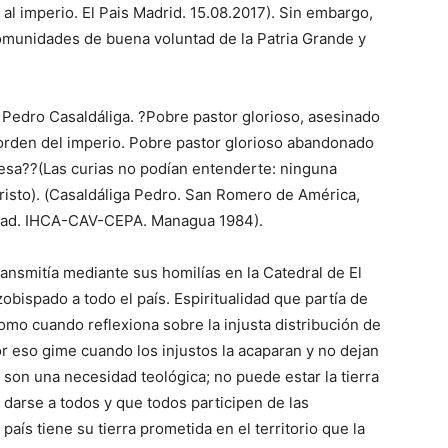
l imperio. El Pais Madrid. 15.08.2017). Sin embargo,
omunidades de buena voluntad de la Patria Grande y
edro Casaldáliga. ?Pobre pastor glorioso, asesinado
 orden del imperio. Pobre pastor glorioso abandonado
esa??(Las curias no podían entenderte: ninguna
isto). (Casaldáliga Pedro. San Romero de América,
ertad. IHCA-CAV-CEPA. Managua 1984).
ransmitía mediante sus homilías en la Catedral de El
zobispado a todo el país. Espiritualidad que partía de
o cuando reflexiona sobre la injusta distribución de
por eso gime cuando los injustos la acaparan y no dejan
 son una necesidad teológica; no puede estar la tierra
darse a todos y que todos participen de las
aís tiene su tierra prometida en el territorio que la