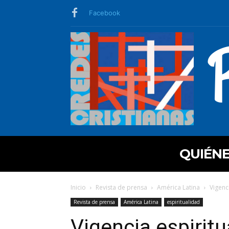
Facebook
QUIÉN
Inicio
Revista de prensa
América Latina
Vigenc
Revista de prensa
América Latina
espiritualidad
Vigencia espiritu