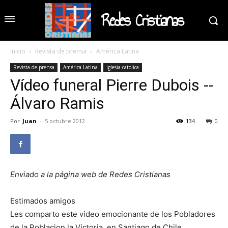
Redes Cristianas
Inicio
Revista de prensa
América Latina
Revista de prensa
América Latina
iglesia catolica
Vídeo funeral Pierre Dubois --
Álvaro Ramis
Por
Juan
-
5 octubre 2012
134
0
Enviado a la página web de Redes Cristianas
Estimados amigos
Les comparto este video emocionante de los Pobladores
de la Poblacion la Victoria, en Santiago de Chile,