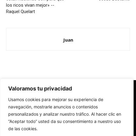
los ricos vivan mejor» --
Raquel Quelart
Juan
Valoramos tu privacidad
Redes Cristianas
Usamos cookies para mejorar su experiencia de
Una mirada alternativa sobre la Iglesia católica y la sociedad
- Colectivos de Redes Cristianas
navegación, mostrarle anuncios o contenidos
personalizados y analizar nuestro tráfico. Al hacer clic en
“Aceptar todo” usted da su consentimiento a nuestro uso
de las cookies.