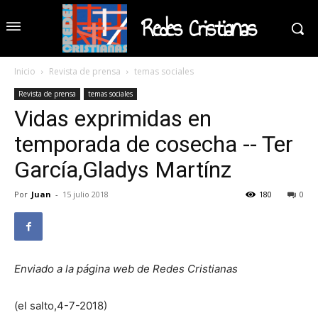
Redes Cristianas
Inicio
Revista de prensa
temas sociales
Revista de prensa
temas sociales
Vidas exprimidas en
temporada de cosecha -- Ter
García,Gladys Martínz
Por
Juan
-
15 julio 2018
180
0
Enviado a la página web de Redes Cristianas
(el salto,4-7-2018)