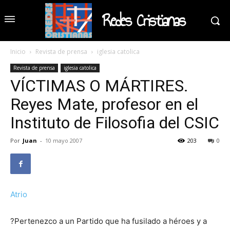
Redes Cristianas
Inicio
Revista de prensa
iglesia catolica
Revista de prensa
iglesia catolica
VÍCTIMAS O MÁRTIRES.
Reyes Mate, profesor en el
Instituto de Filosofia del CSIC
Por
Juan
-
10 mayo 2007
203
0
Atrio
?Pertenezco a un Partido que ha fusilado a héroes y a