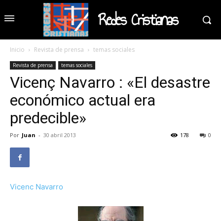
Redes Cristianas
Inicio
Revista de prensa
temas sociales
Revista de prensa
temas sociales
Vicenç Navarro : «El desastre
económico actual era
predecible»
Por
Juan
-
30 abril 2013
178
0
Vicenc Navarro