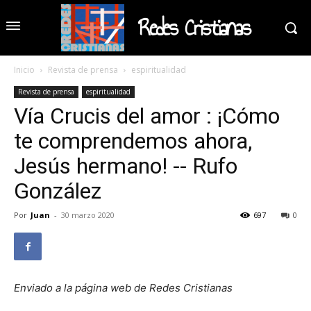
Redes Cristianas
Inicio
Revista de prensa
espiritualidad
Revista de prensa
espiritualidad
Vía Crucis del amor : ¡Cómo
te comprendemos ahora,
Jesús hermano! -- Rufo
González
Por
Juan
-
30 marzo 2020
697
0
Enviado a la página web de Redes Cristianas