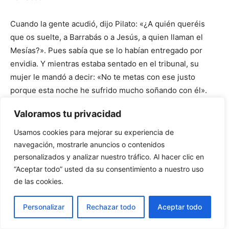
Cuando la gente acudió, dijo Pilato: «¿A quién queréis
que os suelte, a Barrabás o a Jesús, a quien llaman el
Mesías?». Pues sabía que se lo habían entregado por
envidia. Y mientras estaba sentado en el tribunal, su
mujer le mandó a decir: «No te metas con ese justo
porque esta noche he sufrido mucho soñando con él».
Pero los sumos sacerdotes y los ancianos convencieron
Valoramos tu privacidad
a la gente para que pidieran la libertad de Barrabás y la
muerte de Jesús. El gobernador preguntó: «¿A cuál de
Usamos cookies para mejorar su experiencia de
los dos queréis que os suelte?». Ellos dijeron: «A
navegación, mostrarle anuncios o contenidos
Barrabás». Pilato les preguntó: «¿Y qué hago con Jesús,
personalizados y analizar nuestro tráfico. Al hacer clic en
“Aceptar todo” usted da su consentimiento a nuestro uso
llamado el Mesías?». Contestaron todos: «Sea
de las cookies.
crucificado». Pilato insistió: «Pues, ¿qué mal ha hecho?».
Pero ellos gritaban más fuerte: «¡Sea crucificado!». Al ver
Personalizar
Rechazar todo
Aceptar todo
Pilato que todo era inútil y que, al contrario, se estaba
formando un tumulto, tomó agua y se lavó las manos ante