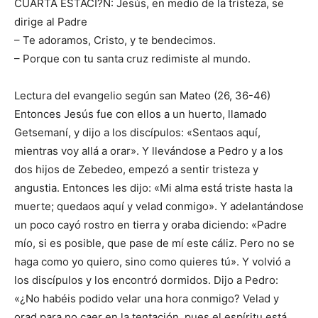
CUARTA ESTACI?N: Jesús, en medio de la tristeza, se
dirige al Padre
– Te adoramos, Cristo, y te bendecimos.
– Porque con tu santa cruz redimiste al mundo.
Lectura del evangelio según san Mateo (26, 36-46)
Entonces Jesús fue con ellos a un huerto, llamado
Getsemaní, y dijo a los discípulos: «Sentaos aquí,
mientras voy allá a orar». Y llevándose a Pedro y a los
dos hijos de Zebedeo, empezó a sentir tristeza y
angustia. Entonces les dijo: «Mi alma está triste hasta la
muerte; quedaos aquí y velad conmigo». Y adelantándose
un poco cayó rostro en tierra y oraba diciendo: «Padre
mío, si es posible, que pase de mí este cáliz. Pero no se
haga como yo quiero, sino como quieres tú». Y volvió a
los discípulos y los encontró dormidos. Dijo a Pedro:
«¿No habéis podido velar una hora conmigo? Velad y
orad para no caer en la tentación, pues el espíritu está