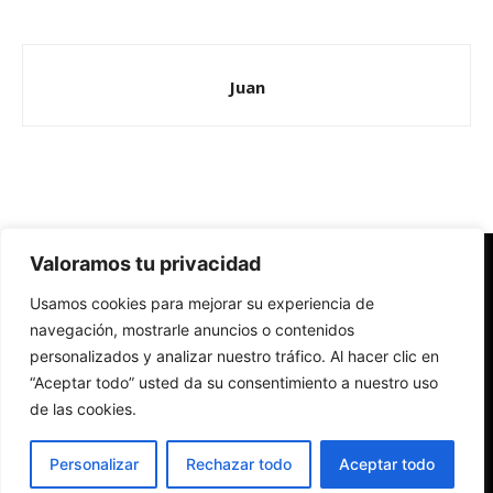
Juan
Valoramos tu privacidad
Redes Cristianas
Usamos cookies para mejorar su experiencia de
Una mirada alternativa sobre la Iglesia católica y la sociedad
- Colectivos de Redes Cristianas
navegación, mostrarle anuncios o contenidos
personalizados y analizar nuestro tráfico. Al hacer clic en
“Aceptar todo” usted da su consentimiento a nuestro uso
de las cookies.
Personalizar
Rechazar todo
Aceptar todo