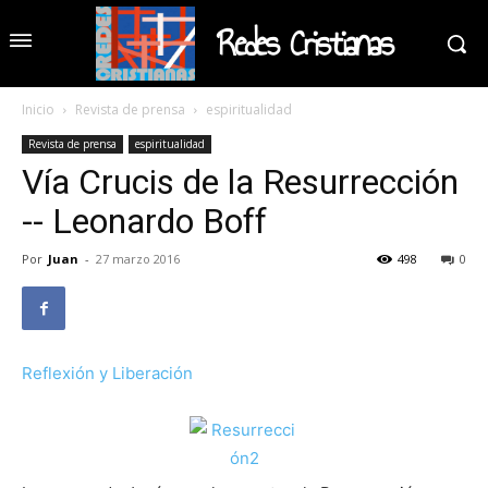
Redes Cristianas
Inicio
Revista de prensa
espiritualidad
Revista de prensa
espiritualidad
Vía Crucis de la Resurrección
-- Leonardo Boff
Por
Juan
-
27 marzo 2016
498
0
Reflexión y Liberación