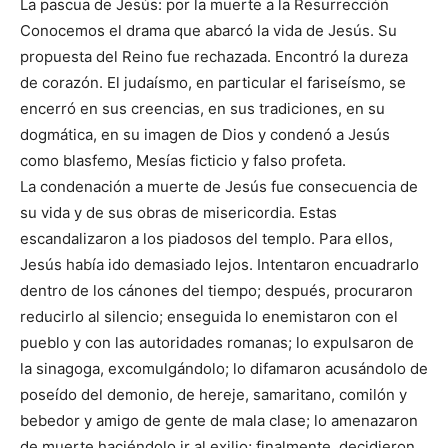
La pascua de Jesús: por la muerte a la Resurrección
Conocemos el drama que abarcó la vida de Je­sús. Su
propuesta del Reino fue rechazada. Encon­tró la dureza
de corazón. El judaísmo, en particular el fariseísmo, se
encerró en sus creencias, en sus tradiciones, en su
dogmática, en su imagen de Dios y condenó a Jesús
como blasfemo, Mesías ficticio y falso profeta.
La condenación a muerte de Jesús fue conse­cuencia de
su vida y de sus obras de misericordia. Estas
escandalizaron a los piadosos del templo. Para ellos,
Jesús había ido demasiado lejos. Intentaron encuadrarlo
dentro de los cánones del tiempo; des­pués, procuraron
reducirlo al silencio; enseguida lo enemistaron con el
pueblo y con las autoridades romanas; lo expulsaron de
la sinagoga, excomulgán­dolo; lo difamaron acusándolo de
poseído del demo­nio, de hereje, samaritano, comilón y
bebedor y amigo de gente de mala clase; lo amenazaron
de muerte haciéndolo ir al exilio; finalmente, decidie­ron