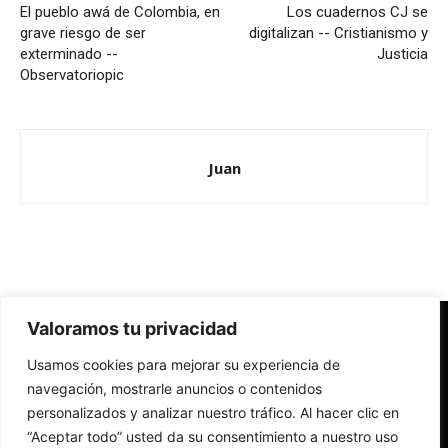
El pueblo awá de Colombia, en
Los cuadernos CJ se
grave riesgo de ser
digitalizan -- Cristianismo y
exterminado --
Justicia
Observatoriopic
Juan
Valoramos tu privacidad
Redes Cristianas
Usamos cookies para mejorar su experiencia de
Una mirada alternativa sobre la Iglesia católica y la sociedad
- Colectivos de Redes Cristianas
navegación, mostrarle anuncios o contenidos
personalizados y analizar nuestro tráfico. Al hacer clic en
“Aceptar todo” usted da su consentimiento a nuestro uso