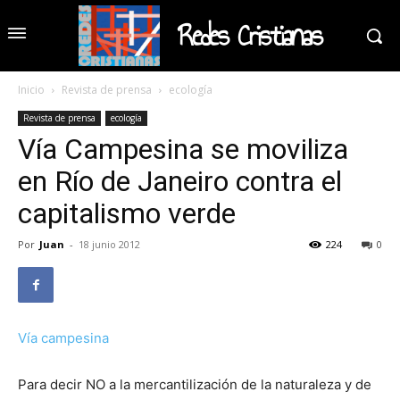
Redes Cristianas
Inicio
Revista de prensa
ecología
Revista de prensa
ecología
Vía Campesina se moviliza
en Río de Janeiro contra el
capitalismo verde
Por
Juan
-
18 junio 2012
224
0
Vía campesina
Para decir NO a la mercantilización de la naturaleza y de