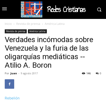
Redes Cristianas
Inicio
Revista de prensa
América Latina
Revista de prensa
América Latina
Verdades incómodas sobre
Venezuela y la furia de las
oligarquías mediáticas --
Atilio A. Boron
Por
Juan
-
9 agosto 2017
146
0
Rebelión