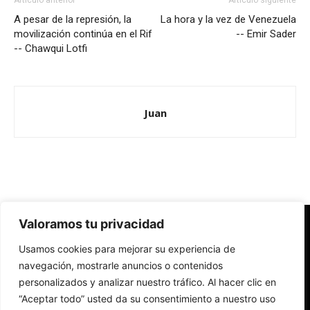
Artículo anterior
Artículo siguiente
A pesar de la represión, la
La hora y la vez de Venezuela
movilización continúa en el Rif
-- Emir Sader
-- Chawqui Lotfi
Juan
Valoramos tu privacidad
Redes Cristianas
Usamos cookies para mejorar su experiencia de
Una mirada alternativa sobre la Iglesia católica y la sociedad
- Colectivos de Redes Cristianas
navegación, mostrarle anuncios o contenidos
personalizados y analizar nuestro tráfico. Al hacer clic en
“Aceptar todo” usted da su consentimiento a nuestro uso