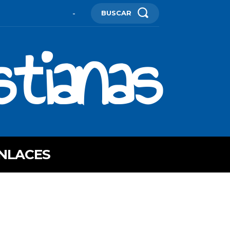
BUSCAR
-
stianas
NLACES