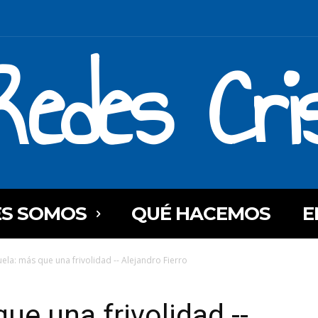
Redes Cri
ES SOMOS
QUÉ HACEMOS
E
ela: más que una frivolidad -- Alejandro Fierro
ue una frivolidad --