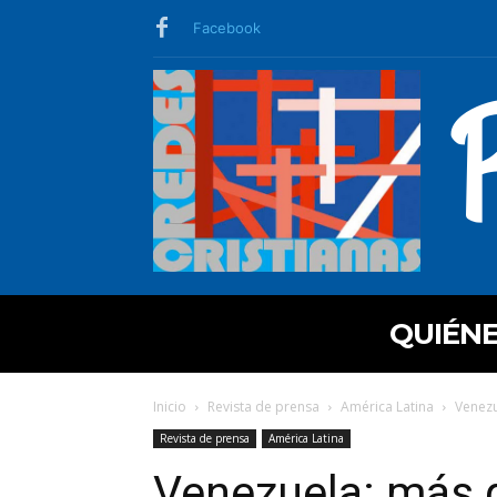
Facebook
QUIÉN
Inicio
Revista de prensa
América Latina
Venezu
Revista de prensa
América Latina
Venezuela: más q