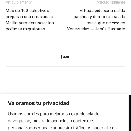
Artículo anterior
Artículo siguiente
Más de 100 colectivos
El Papa pide «una salida
preparan una caravana a
pacífica y democrática a la
Melilla para denunciar las
crisis que se vive en
políticas migratorias
Venezuela» -- Jesús Bastante
Juan
Valoramos tu privacidad
Redes Cristianas
Usamos cookies para mejorar su experiencia de
Una mirada alternativa sobre la Iglesia católica y la sociedad
- Colectivos de Redes Cristianas
navegación, mostrarle anuncios o contenidos
personalizados y analizar nuestro tráfico. Al hacer clic en