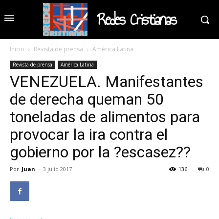
Redes Cristianas
Inicio
Revista de prensa
América Latina
Revista de prensa
América Latina
VENEZUELA. Manifestantes
de derecha queman 50
toneladas de alimentos para
provocar la ira contra el
gobierno por la ?escasez??
Por
Juan
-
3 julio 2017
136
0