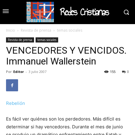
Redes Cristianas
Inicio
Revista de prensa
temas sociales
Revista de prensa
temas sociales
VENCEDORES Y VENCIDOS.
Immanuel Wallerstein
Por
Editor
-
3 julio 2007
155
0
Rebelión
Es fácil ver quiénes son los perdedores. Más difícil es
determinar si hay vencedores. Durante el mes de junio
se produjo un dramático enfrentamiento entre Fatah y