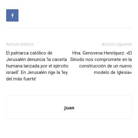
Artículo anterior
Artículo siguiente
El patriarca católico de
Hna. Genoveva Henríquez: «El
Jerusalén denuncia ‘la cacería
Sínodo nos compromete en la
humana lanzada por el ejército
construcción de un nuevo
israelí’. En Jerusalén rige la ‘ley
modelo de Iglesia»
del más fuerte’
Juan