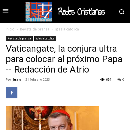
Redes Cristianas
Inicio
Revista de prensa
iglesia catolica
Revista de prensa
iglesia catolica
Vaticangate, la conjura ultra
para colocar al próximo Papa
-- Redacción de Atrio
Por
Juan
-
21 febrero 2023
624
0