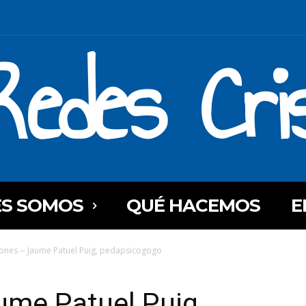
Redes Cri
ES SOMOS
QUÉ HACEMOS
E
ones -- Jaume Patuel Puig, pedapsicogogo
ume Patuel Puig,