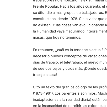
trabajadores no empezaron a existir hasta lo
Frente Popular. Hacia los años cuarenta, el
se difundió a más grupos de trabajadores.
constitucional desde 1978. Sin olvidar que 
no existen. Y las cosas van evolucionando
la Humanidad vaya madurando integralment
masas, que hoy no tenemos.
En resumen, ¿cuál es la tendencia actual? Pl
necesario nuevos conceptos de vacaciones 
días de trabajo, el teletrabajo, el nuevo mund
de sueldos bajos y otros más. ¡Dónde queda l
trabajo a casa!
Cito un texto del gran psicólogo de las pro
(1875-1961). Los paréntesis son míos: Mucha
inadaptaciones a la realidad diaria) están 
en la incapacidad de percibir las exigencias 