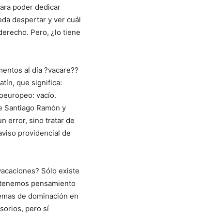
para poder dedicar
da despertar y ver cuál
derecho. Pero, ¿lo tiene
entos al día ?vacare??
tín, que significa:
doeuropeo: vacío.
de Santiago Ramón y
 error, sino tratar de
aviso providencial de
vacaciones? Sólo existe
o tenemos pensamiento
temas de dominación en
sorios, pero sí