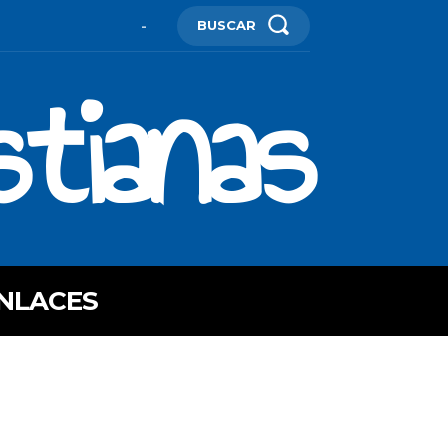
BUSCAR
-
stianas
NLACES