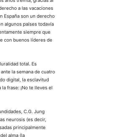
s años treinta, gracias al
 derecho a las vacaciones
 En España son un derecho
en algunos países todavía
 lentamente siempre que
e con buenos líderes de
uralidad total. Es
ante la semana de cuatro
o digital, la esclavitud
a frase: ¡No te lleves el
fundidades, C.G. Jung
s neurosis (es decir,
basadas principalmente
del alma (la