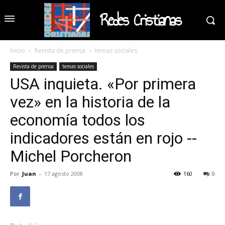
Redes Cristianas
Inicio
Revista de prensa
temas sociales
Revista de prensa
temas sociales
USA inquieta. «Por primera
vez» en la historia de la
economía todos los
indicadores están en rojo --
Michel Porcheron
Por
Juan
-
17 agosto 2008
160
0